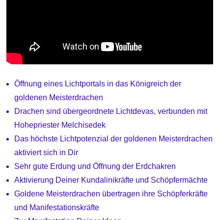
Öffnung eines Lichtportals in das Königreich der
goldenen Meisterdrachen
Drachen sind übergeordnete Lichtdevas, verbunden mit
Hohepriester Melchisedek
Das höchste Lichtpotenzial der goldenen Meisterdrachen
aktiviert sich in Dir
Sehr gute Erdung und Öffnung der Erdchakren
Aktivierung Deiner Kundalinikräfte und Schöpfermächte
Goldene Meisterdrachen übertragen ihre Schöpferkräfte
und Manifestationskräfte