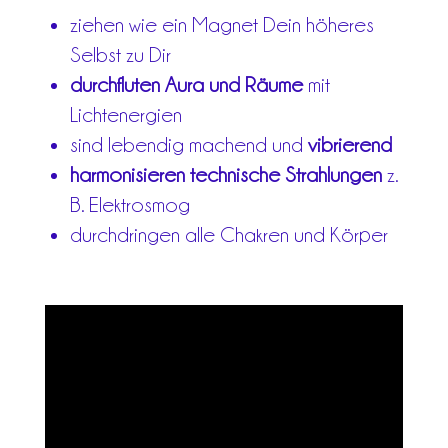
ziehen wie ein Magnet Dein höheres
Selbst zu Dir
durchfluten Aura und Räume
mit
Lichtenergien
sind lebendig machend und
vibrierend
harmonisieren technische Strahlungen
z.
B. Elektrosmog
durchdringen alle Chakren und Körper