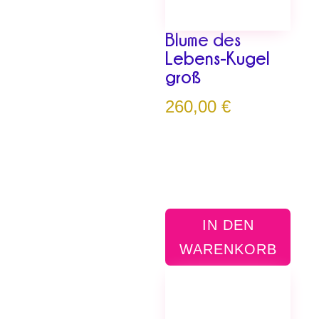
Blume des
Lebens-Kugel
groß
260,00
€
IN DEN
WARENKORB
Dieses
Produkt
weist