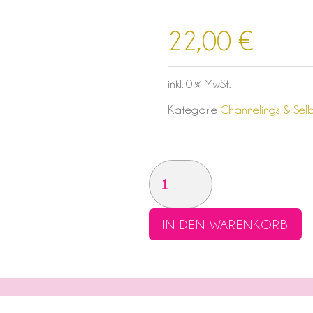
22,00
€
inkl. 0 % MwSt.
Kategorie
Channelings & Selb
ROSA
LIEBESLICHT
MEDITATION
IN DEN WARENKORB
MENGE