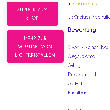
Channelings
ZURÜCK ZUM
1-stündiges Meditati
SHOP
Bewertung
MEHR ZUR
WIRKUNG VON
0 von 5 Sternen (bas
LICHTKRISTALLEN
Ausgezeichnet
Sehr gut
Durchschnittlich
Schlecht
Furchtbar