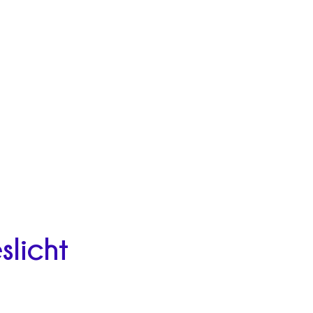
slicht
n