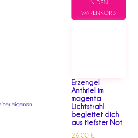
IN DEN
WARENKORB
Erzengel
Anthriel im
magenta
einer eigenen
Lichtstrahl
begleitet dich
aus tiefster Not
26,00
€