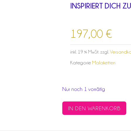
INSPIRIERT DICH 
197,00
€
inkl. 19 % MwSt.
zzgl.
Versandko
Kategorie
Malaketten
Nur noch 1 vorrätig
SOOTHING
IN DEN WARENKORB
UNICORN
MALA