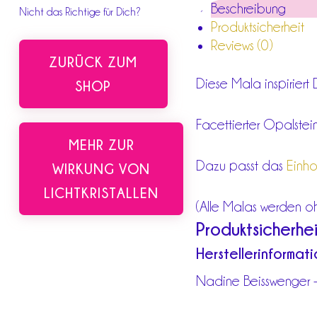
Beschreibung
Nicht das Richtige für Dich?
Produktsicherheit
Reviews (0)
ZURÜCK ZUM
Diese Mala inspiriert
SHOP
Facettierter Opalstein
MEHR ZUR
Dazu passt das
Einho
WIRKUNG VON
LICHTKRISTALLEN
(Alle Malas werden ohne
Produktsicherhei
Herstellerinformat
Nadine Beisswenger - 