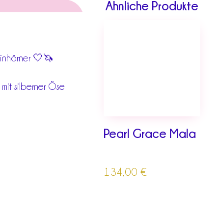
Ähnliche Produkte
Einhörner 🤍🦄
 mit silberner Öse
Pearl Grace Mala
134,00
€