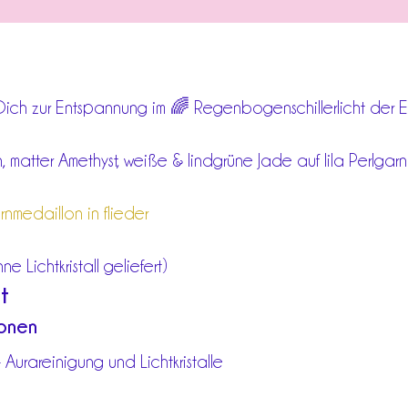
MENGE
 Dich zur Entspannung im 🌈 Regenbogenschillerlicht der 
, matter Amethyst, weiße & lindgrüne Jade auf lila Perlgarn
rnmedaillon in flieder
 Lichtkristall geliefert)
t
ionen
Aurareinigung und Lichtkristalle