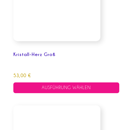
Die
Optionen
können
auf
der
Produktseite
gewählt
Kristall-Herz Groß
werden
53,00
€
AUSFÜHRUNG WÄHLEN