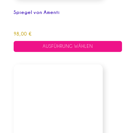
gewählt
Spiegel von Amenti
werden
98,00
€
AUSFÜHRUNG WÄHLEN