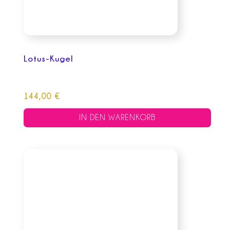
Lotus-Kugel
144,00
€
IN DEN WARENKORB
Dieses
Produkt
weist
mehrere
Varianten
auf.