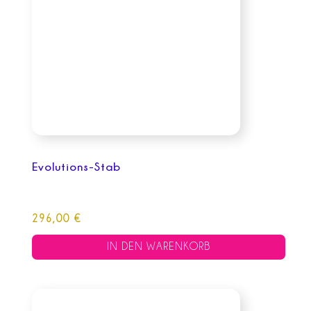
Evolutions-Stab
296,00
€
IN DEN WARENKORB
Dieses