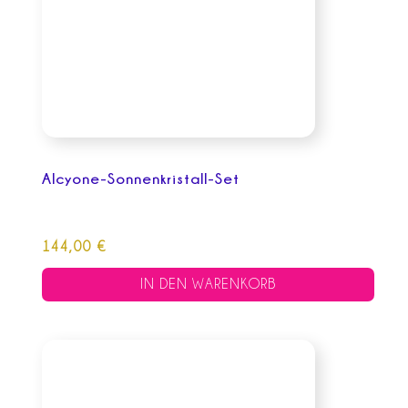
Alcyone-Sonnenkristall-Set
144,00
€
IN DEN WARENKORB
Dieses
Produkt
weist