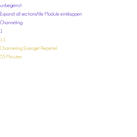
unbegrenzt
Expand all sections
Alle Module einklappen
Channeling
1
1.1
Channeling Erzengel Perpetiel
55 Minuten