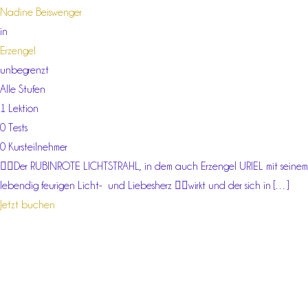
Nadine Beiswenger
in
Erzengel
unbegrenzt
Alle Stufen
1 Lektion
0 Tests
0 Kursteilnehmer
❤️‍🔥Der RUBINROTE LICHTSTRAHL, in dem auch Erzengel URIEL mit seinem
lebendig feurigen Licht- und Liebesherz ❤️‍🔥wirkt und der sich in […]
Jetzt buchen