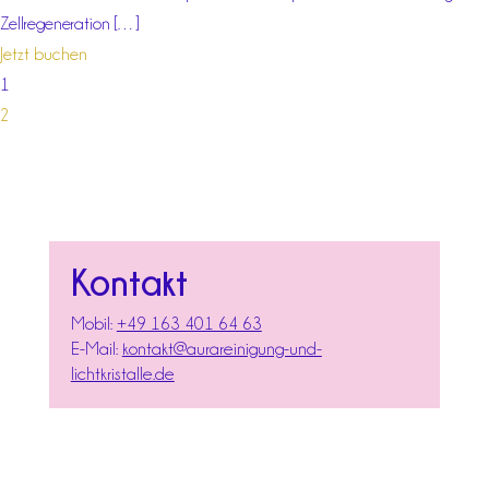
Zellregeneration […]
Jetzt buchen
1
2
Kontakt
Mobil:
+49 163 401 64 63
E-Mail:
kontakt@aurareinigung-und-
lichtkristalle.de