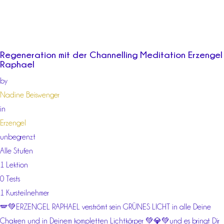
Regeneration mit der Channelling Meditation Erzengel
Raphael
by
Nadine Beiswenger
in
Erzengel
unbegrenzt
Alle Stufen
1 Lektion
0 Tests
1 Kursteilnehmer
🪽💚ERZENGEL RAPHAEL verströmt sein GRÜNES LICHT in alle Deine
Chakren und in Deinem kompletten Lichtkörper 💚💎💚und es bringt Dir