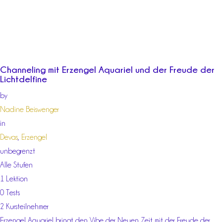
Channeling mit Erzengel Aquariel und der Freude der
Lichtdelfine
by
Nadine Beiswenger
in
Devas
,
Erzengel
unbegrenzt
Alle Stufen
1 Lektion
0 Tests
2 Kursteilnehmer
Erzengel Aquariel bringt den Vibe der Neuen Zeit mit der Freude der