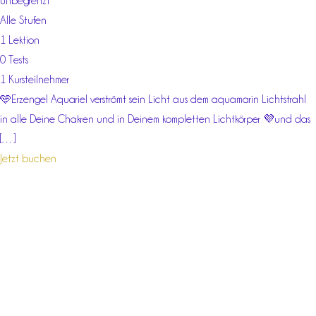
unbegrenzt
Alle Stufen
1 Lektion
0 Tests
1 Kursteilnehmer
🩵Erzengel Aquariel verströmt sein Licht aus dem aquamarin Lichtstrahl
in alle Deine Chakren und in Deinem kompletten Lichtkörper 💜und das
[…]
Jetzt buchen