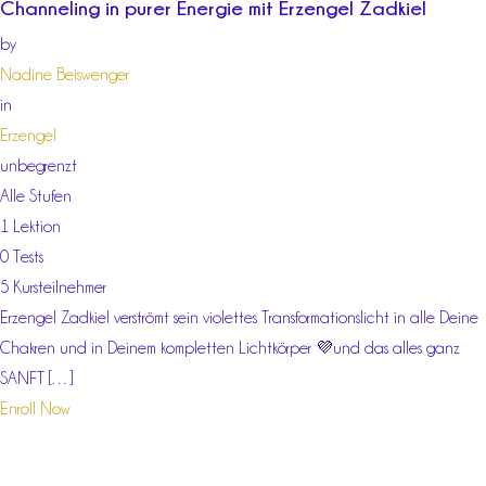
Channeling in purer Energie mit Erzengel Zadkiel
by
Nadine Beiswenger
in
Erzengel
unbegrenzt
Alle Stufen
1 Lektion
0 Tests
5 Kursteilnehmer
Erzengel Zadkiel verströmt sein violettes Transformationslicht in alle Deine
Chakren und in Deinem kompletten Lichtkörper 💜und das alles ganz
SANFT […]
Enroll Now