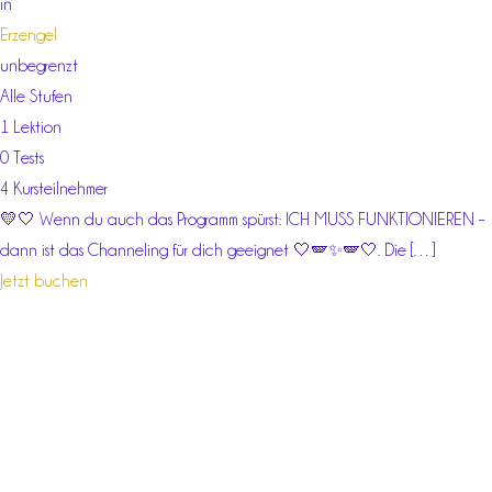
in
Erzengel
unbegrenzt
Alle Stufen
1 Lektion
0 Tests
4 Kursteilnehmer
💛🤍 Wenn du auch das Programm spürst: ICH MUSS FUNKTIONIEREN –
dann ist das Channeling für dich geeignet 🤍🪽✨🪽🤍. Die […]
Jetzt buchen