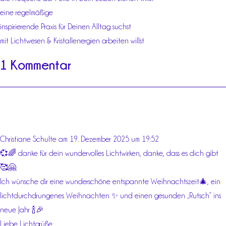
eine regelmäßige
inspirierende Praxis für Deinen Alltag suchst
mit Lichtwesen & Kristallenergien arbeiten willst
1 Kommentar
Christiane Schulte
am 19. Dezember 2025 um 19:52
💞🌈 danke für dein wundervolles Lichtwirken, danke, dass es dich gibt
🥰🤗
Ich wünsche dir eine wunderschöne entspannte Weihnachtszeit🎄, ein
lichtdurchdrungenes Weihnachten ✨ und einen gesunden „Rutsch“ ins
neue Jahr 🍾🎉
Liebe Lichtgrüße