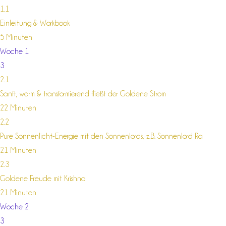
1.1
Einleitung & Workbook
5 Minuten
Woche 1
3
2.1
Sanft, warm & transformierend fließt der Goldene Strom
22 Minuten
2.2
Pure Sonnenlicht-Energie mit den Sonnenlords, z.B. Sonnenlord Ra
21 Minuten
2.3
Goldene Freude mit Krishna
21 Minuten
Woche 2
3