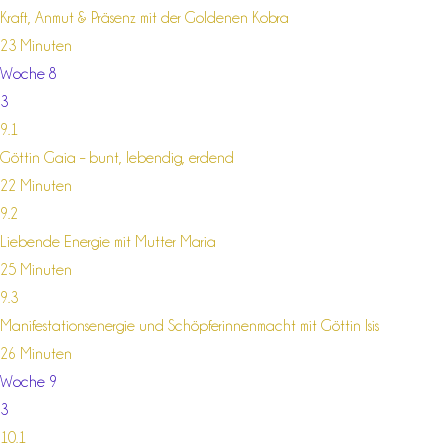
Kraft, Anmut & Präsenz mit der Goldenen Kobra
23 Minuten
Woche 8
3
9.1
Göttin Gaia – bunt, lebendig, erdend
22 Minuten
9.2
Liebende Energie mit Mutter Maria
25 Minuten
9.3
Manifestationsenergie und Schöpferinnenmacht mit Göttin Isis
26 Minuten
Woche 9
3
10.1