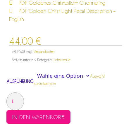
PDF Goldenes Christuslicht Channeling
PDF Golden Christ Light Pearl Description –
English
44,00
€
inkl. MwSt.
zzgl.
Versandkosten
Artikelnummer:
n. v.
Kategorie
Lichtkristalle
Auswahl
AUSFÜHRUNG
zurücksetzen
GOLDENES
CHRISTUSLICHT
VON
IN DEN WARENKORB
JESUS
SANANDA