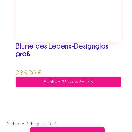
Optionen
können
auf
der
Produktseite
gewählt
Blume des Lebens-Designglas
werden
groß
296,00
€
AUSFÜHRUNG WÄHLEN
Nicht das Richtige für Dich?