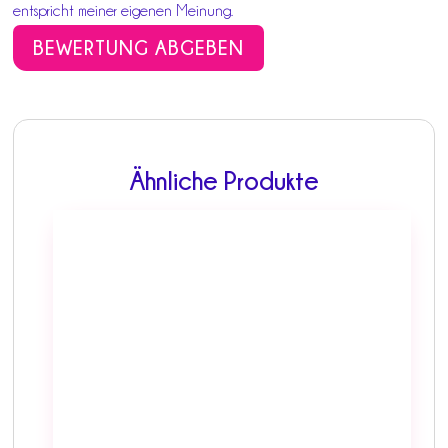
entspricht meiner eigenen Meinung.
BEWERTUNG ABGEBEN
Ähnliche Produkte
Dieses
Produkt
weist
mehrere
Varianten
auf.
Die
Optionen
können