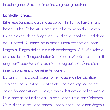
in deine ganze Aura und in deine Umgebung ausstrahlt.
Lichtvolle Führung:
Bitte Jesus Sananda darum, dass du von ihm lichtvoll geführt und
beschützt bist. Dabei ist es immer sehr hilfreich, wenn du für einen
kurzen Moment deine Augen schließt, dich verinnerlichst und dann
darum bittest. Du kannst ihm in diesen kurzen Verinnerlichungen
Fragen zu Dingen stellen, die dich beschäftigen (Z. B.: „Wie siehst du
das aus deiner übergeordneten Sicht?“ oder „Wie könnte ich damit
umgehen?“ oder „Was rätst du mir in Bezug auf…?“). Öffne dich
innerlich und empfange seine Antworten.
Du kannst ihn z. B. auch darum bitten, dass er dir bei wichtigen
Terminen und Projekten zu Seite steht und dich inspiriert. Keines
deiner Anliegen ist ihm zu klein, denn du bist ihm unendlich wichtig!
Er ist immer gerne für dich da, um dein Leben mit seinem Goldenen
Christuslicht, seiner Liebe, seinen Eingebungen und seinem Segen zu