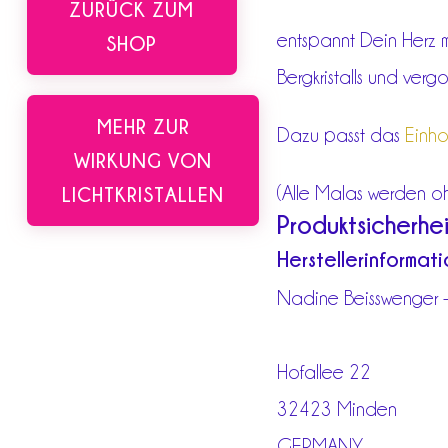
ZURÜCK ZUM
entspannt Dein Herz m
SHOP
Bergkristalls und verg
MEHR ZUR
Dazu passt das
Einho
WIRKUNG VON
(Alle Malas werden ohne
LICHTKRISTALLEN
Produktsicherhei
Herstellerinformat
Nadine Beisswenger - 
Hofallee 22
32423 Minden
GERMANY