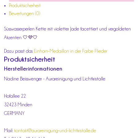
Produktsicherheit
Bewertungen (0)
Süsswasserperlen Kette mit violetter Jade facettiert und vergoldeten
Akzenten 🤍💜🤍
Dazu passt das
Einhorn-Medaillon in der Farbe Flieder
Produktsicherheit
Herstellerinformationen
Nadine Beisswenger - Aurareinigung und Lichtkristalle
Hofallee 22
32423 Minden
GERMANY
Mail:
kontakt@aurareinigung-und-lichtkristalle.de