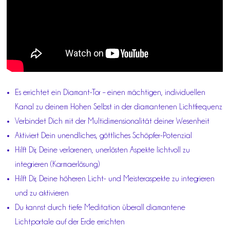
Es errichtet ein Diamant-Tor – einen mächtigen, individuellen
Kanal zu deinem Hohen Selbst in der diamantenen Lichtfrequenz
Verbindet Dich mit der Multidimensionalität deiner Wesenheit
Aktiviert Dein unendliches, göttliches Schöpfer-Potenzial
Hilft Dir, Deine verlorenen, unerlösten Aspekte lichtvoll zu
integrieren (Karmaerlösung)
Hilft Dir, Deine höheren Licht- und Meisteraspekte zu integrieren
und zu aktivieren
Du kannst durch tiefe Meditation überall diamantene
Lichtportale auf der Erde errichten