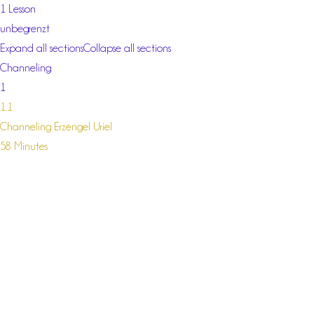
1 Lesson
unbegrenzt
Expand all sections
Collapse all sections
Channeling
1
1.1
Channeling Erzengel Uriel
58 Minutes