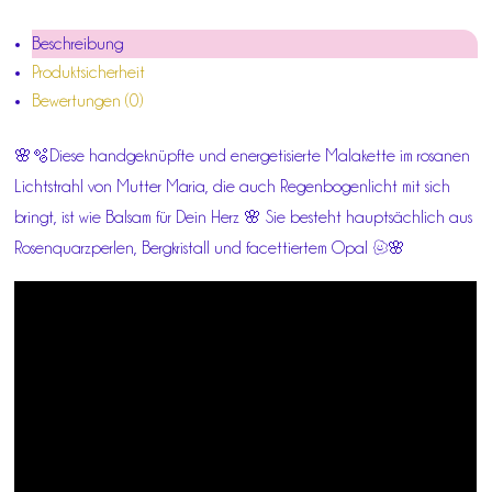
Beschreibung
Produktsicherheit
Bewertungen (0)
🌸🫧Diese handgeknüpfte und energetisierte Malakette im rosanen
Lichtstrahl von Mutter Maria, die auch Regenbogenlicht mit sich
bringt, ist wie Balsam für Dein Herz 🌸 Sie besteht hauptsächlich aus
Rosenquarzperlen, Bergkristall und facettiertem Opal ☺️🌸