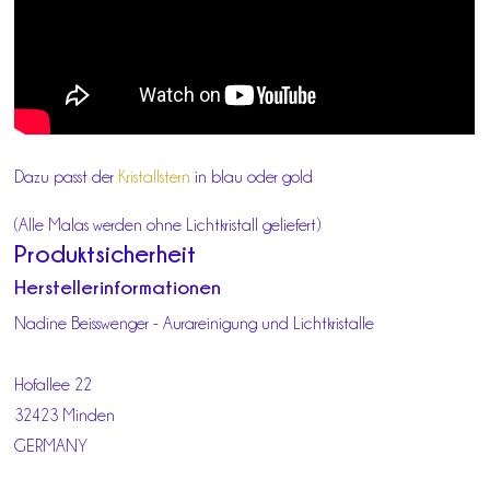
Dazu passt der
Kristallstern
in blau oder gold
(Alle Malas werden ohne Lichtkristall geliefert)
Produktsicherheit
Herstellerinformationen
Nadine Beisswenger - Aurareinigung und Lichtkristalle
Hofallee 22
32423 Minden
GERMANY