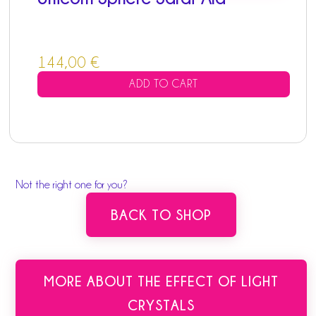
144,00
€
ADD TO CART
Not the right one for you?
BACK TO SHOP
MORE ABOUT THE EFFECT OF LIGHT
CRYSTALS