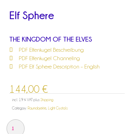
Elf Sphere
THE KINGDOM OF THE ELVES
PDF Elfenkugel Beschreibung
PDF Elfenkugel Channeling
PDF Elf Sphere Description – English
144,00
€
incl. 19 % VAT
plus
Shipping
Category:
Raumobjekte
,
Light Crystals
ELFEN-
KUGEL