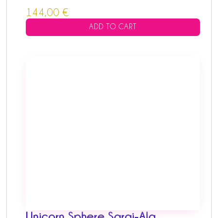
144,00
€
ADD TO CART
Unicorn Sphere Sarai-Ala