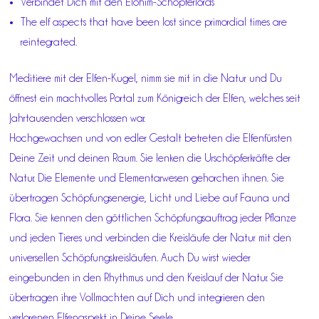
Verbindet Dich mit den Elohim-Schöpferlords
The elf aspects that have been lost since primordial times are
reintegrated.
Meditiere mit der Elfen-Kugel, nimm sie mit in die Natur und Du
öffnest ein machtvolles Portal zum Königreich der Elfen, welches seit
Jahrtausenden verschlossen war.
Hochgewachsen und von edler Gestalt betreten die Elfenfürsten
Deine Zeit und deinen Raum. Sie lenken die Urschöpferkräfte der
Natur. Die Elemente und Elementarwesen gehorchen ihnen. Sie
übertragen Schöpfungsenergie, Licht und Liebe auf Fauna und
Flora. Sie kennen den göttlichen Schöpfungsauftrag jeder Pflanze
und jeden Tieres und verbinden die Kreisläufe der Natur mit den
universellen Schöpfungskreisläufen. Auch Du wirst wieder
eingebunden in den Rhythmus und den Kreislauf der Natur. Sie
übertragen ihre Vollmachten auf Dich und integrieren den
verlorenen Elfenaspekt in Deine Seele.