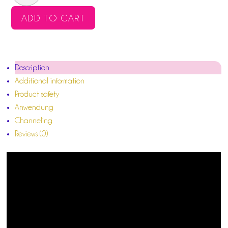
QUANTITY
ADD TO CART
Description
Additional information
Product safety
Anwendung
Channeling
Reviews (0)