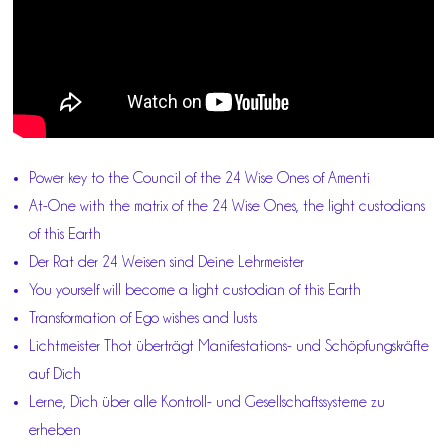
Power key to the Council of the 24 Wise Ones of Amenti
At-One with the matrix of the 24 Wise Ones, the light custodians
of this Earth
Der Rat der 24 Weisen sind Deine Lehrmeister
You yourself will become a light custodian of this Earth
Transformation of Ego wishes and lusts
Lichtmeister Thot überträgt Manifestations- und Schöpfungskräfte
auf Dich
Lerne, Dich über alle Kontroll- und Gesellschaftssysteme zu
erheben