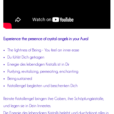
Experience the presence of crystal angels in your Aura!
The lightness of Being - You feel an inner ease
Du fühlst Dich getragen
Energie des lebendigen Kristalls ist in Dir
Purifying, revitalizing, permeating, enchanting
Being sustained
Kristallengel begleiten und beschenken Dich
Reinste Kristallengel bringen ihre Gaben, ihre Schöpfungskristalle,
und legen sie in Dein Innerstes.
Die Energie des lebendigen Kristalls belebt und durchdringt alles in