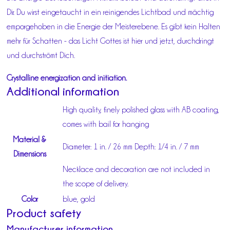
Dir. Du wirst eingetaucht in ein reinigendes Lichtbad und mächtig
emporgehoben in die Energie der Meisterebene. Es gibt kein Halten
mehr für Schatten - das Licht Gottes ist hier und jetzt, durchdringt
und durchströmt Dich.
Crystalline energization and initiation.
Additional information
High quality, finely polished glass with AB coating,
comes with bail for hanging
Material &
Diameter: 1 in. / 26 mm Depth: 1/4 in. / 7 mm
Dimensions
Necklace and decoration are not included in
the scope of delivery.
Color
blue, gold
Product safety
Manufacturer information