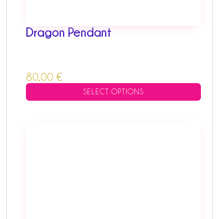
on
the
product
Dragon Pendant
page
80,00
€
SELECT OPTIONS